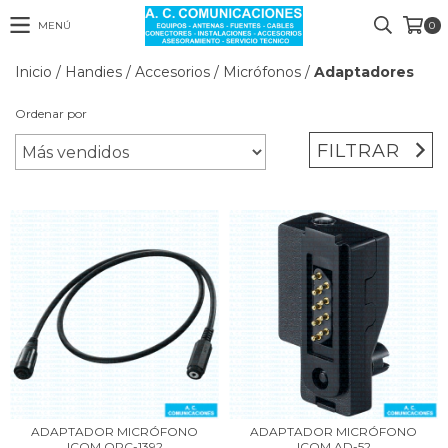
MENÚ
0
Inicio
/
Handies
/
Accesorios
/
Micrófonos
/
Adaptadores
Ordenar por
FILTRAR
ADAPTADOR MICRÓFONO
ADAPTADOR MICRÓFONO
ICOM OPC-1392
ICOM AD-52