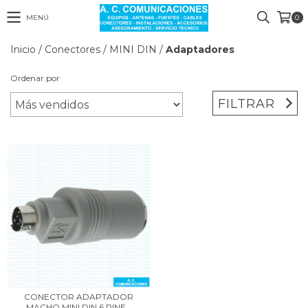
MENÚ
0
Inicio
/
Conectores
/
MINI DIN
/
Adaptadores
Ordenar por
FILTRAR
CONECTOR ADAPTADOR
MACHO MINI DIN 6 PINE...