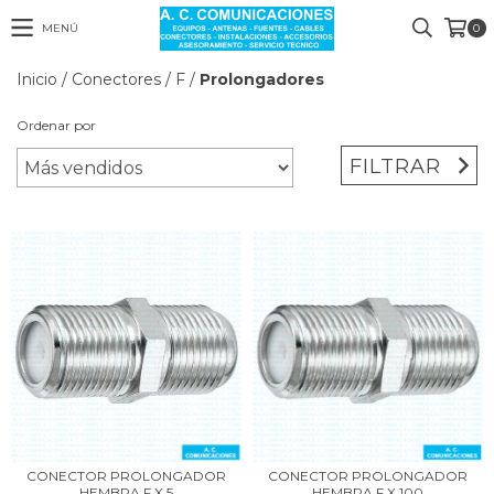
MENÚ
0
Inicio
/
Conectores
/
F
/
Prolongadores
Ordenar por
FILTRAR
CONECTOR PROLONGADOR
CONECTOR PROLONGADOR
HEMBRA F X 5
HEMBRA F X 100