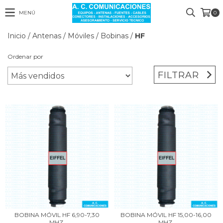
MENÚ
0
Inicio
/
Antenas
/
Móviles
/
Bobinas
/
HF
Ordenar por
FILTRAR
BOBINA MÓVIL HF 6,90-7,30
BOBINA MÓVIL HF 15,00-16,00
MHZ.
MHZ.