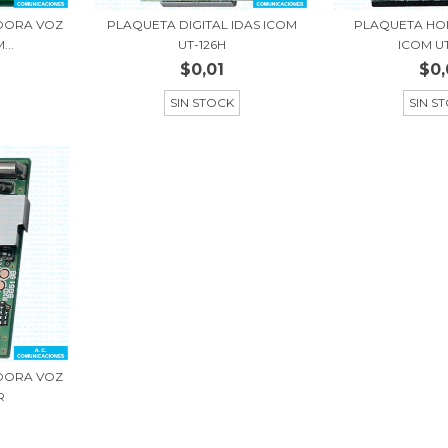
DORA VOZ
PLAQUETA DIGITAL IDAS ICOM
PLAQUETA HO
...
UT-126H
ICOM U
$0,01
$0,
SIN STOCK
SIN S
DORA VOZ
R