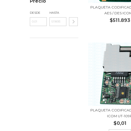
Precio
PLAQUETA CODIFICA
AES / DES ICOM
DESDE
HASTA
$511.893
PLAQUETA CODIFICA
ICOM UT-109
$0,01